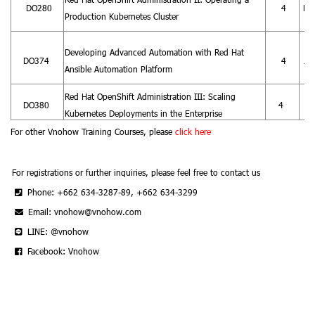
DO280
4
May
Production Kubernetes Cluster
Developing Advanced Automation with Red Hat
DO374
4
Ju
Ansible Automation Platform
Red Hat OpenShift Administration III: Scaling
2
DO380
4
Kubernetes Deployments in the Enterprise
For other Vnohow Training Courses, please
click here
For registrations or further inquiries, please feel free to contact us
Phone: +662 634-3287-89, +662 634-3299
Email: vnohow@vnohow.com
LINE: @vnohow
Facebook: Vnohow