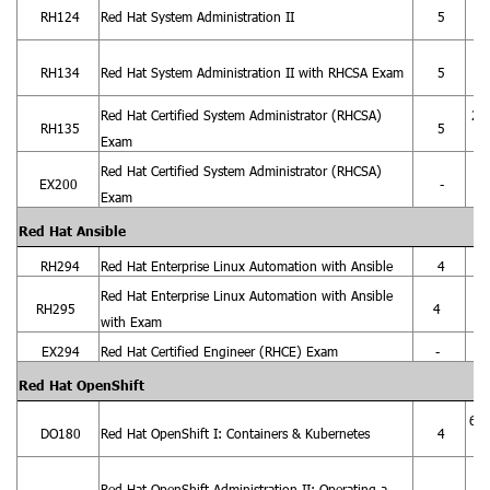
21-
RH124
Red Hat System Administration II
5
9
21-
RH134
Red Hat System Administration II with RHCSA Exam
5
16
Red Hat Certified System Administrator (RHCSA)
21
RH135
5
Exam
16
Red Hat Certified System Administrator (RHCSA)
EX200
-
Exam
Red Hat Ansible
RH294
Red Hat Enterprise Linux Automation with Ansible
4
6
Red Hat Enterprise Linux Automation with Ansible
RH295
4
6
with Exam
EX294
Red Hat Certified Engineer (RHCE) Exam
-
Red Hat OpenShift
6-9
DO180
Red Hat OpenShift I: Containers & Kubernetes
4
4
Red Hat OpenShift Administration II: Operating a