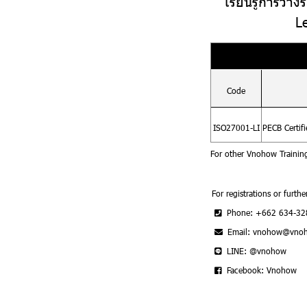
เรียนรู้การวา
L
Code
ISO27001-LI
PECB Certif
For other Vnohow Trainin
For registrations or furthe
Phone: +662 634-32
Email: vnohow@vno
LINE: @vnohow
Facebook: Vnohow