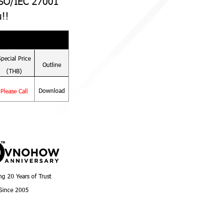
 ISO/IEC 27001
!!
Special
Price
Outline
(THB)
Download
Please Call
ng 20 Years of Trust
Since 2005