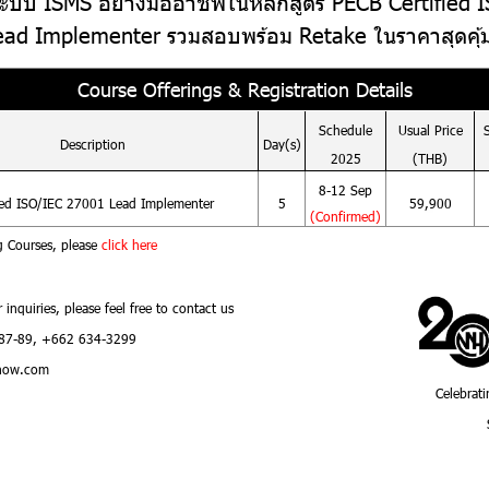
งระบบ ISMS อย่างมืออาชีพในหลักสูตร PECB Certified
ead Implementer รวมสอบพร้อม Retake ในราคาสุดคุ้ม
Course Offerings & Registration Details
Schedule
Usual
Price
Description
Day(s)
2025
(THB)
8-12 Sep
ied ISO/IEC 27001 Lead Implementer
5
59,900
(Confirmed)
g Courses, please
click here
r inquiries, please feel free to contact us
87-89, +662 634-3299
how.com
Celebrati