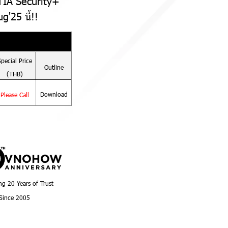
TIA Security+
'25 นี้!!
Special
Price
Outline
(THB)
Download
Please Call
ng 20 Years of Trust
Since 2005