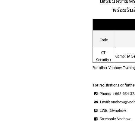
เตรียมความพร
พร้อมรับ
Code
CT-
CompTIA Sec
Security+
For other Vnohow Trainin
For registrations or furthe
Phone: +662 634-32
Email: vnohow@vno
LINE: @vnohow
Facebook: Vnohow