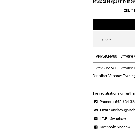
ครอบคลุมการติดต
ขยา
Code
VMVSICMV80
VMware v
VMVSOSSV80
VMware v
For other Vnohow Trainin
For registrations or furthe
Phone: +662 634-32
Email: vnohow@vno
LINE: @vnohow
Facebook: Vnohow