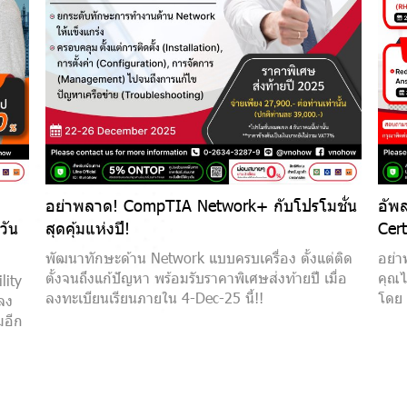
อย่าพลาด! CompTIA Network+ กับโปรโมชั่น
อัพส
วัน
สุดคุ้มแห่งปี!
Cert
พัฒนาทักษะด้าน Network แบบครบเครื่อง ตั้งแต่ติด
อย่า
ตั้งจนถึงแก้ปัญหา พร้อมรับราคาพิเศษส่งท้ายปี เมื่อ
คุณไ
lity
ลงทะเบียนเรียนภายใน 4-Dec-25 นี้!!
โดย
 ลง
มอีก