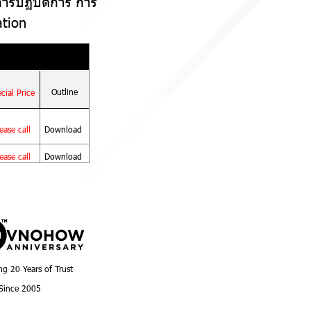
ารปฏิบัติการ การ
tion
Outline
cial Price
ease call
Download
ease call
Download
ng 20 Years of Trust
Since 2005