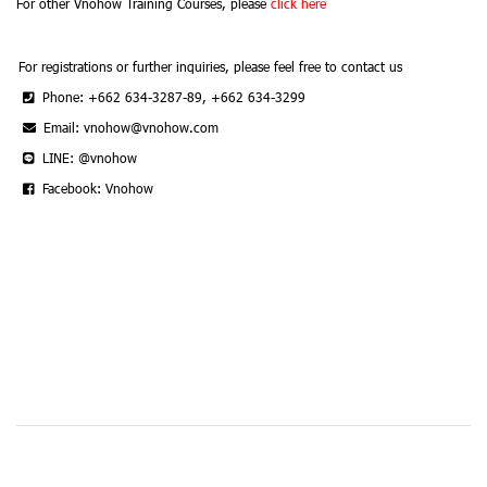
For other Vnohow Training Courses, please
click here
For registrations or further inquiries, please feel free to contact us
Phone: +662 634-3287-89, +662 634-3299
Email: vnohow@vnohow.com
LINE: @vnohow
Facebook: Vnohow