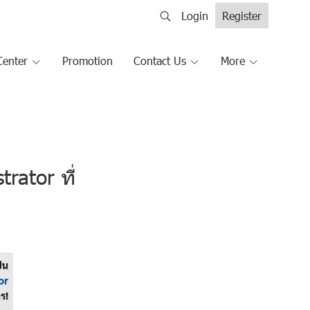
Login
Register
Center
Promotion
Contact Us
More
rator ที่