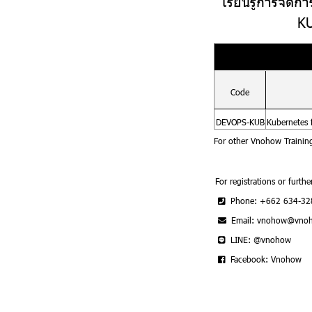
เรียนรู้การจัด
KU
Code
DEVOPS-KUB
Kubernetes 
For other Vnohow Trainin
For registrations or furthe
Phone: +662 634-32
Email: vnohow@vno
LINE: @vnohow
Facebook: Vnohow