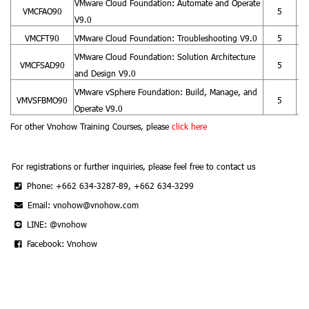
VMware Cloud Foundation: Automate and Operate
VMCFAO90
5
1
V9.0
VMCFT90
VMware Cloud Foundation: Troubleshooting V9.0
5
2
VMware Cloud Foundation: Solution Architecture
VMCFSAD90
5
9
and Design V9.0
VMware vSphere Foundation: Build, Manage, and
VMVSFBMO90
5
1
Operate V9.0
For other Vnohow Training Courses, please
click here
For registrations or further inquiries, please feel free to contact us
Phone: +662 634-3287-89, +662 634-3299
Email: vnohow@vnohow.com
LINE: @vnohow
Facebook: Vnohow