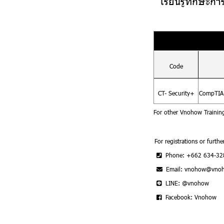
เรียนรู้ทักษะก
Code
CT- Security+
CompTIA 
For other Vnohow Trainin
For registrations or furthe
Phone: +662 634-32
Email: vnohow@vno
LINE: @vnohow
Facebook: Vnohow