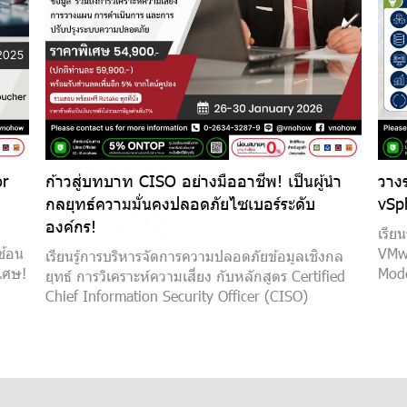
or
ก้าวสู่บทบาท CISO อย่างมืออาชีพ! เป็นผู้นำ
วาง
กลยุทธ์ความมั่นคงปลอดภัยไซเบอร์ระดับ
vSp
องค์กร!
เรีย
ซ้อน
VMwa
เรียนรู้การบริหารจัดการความปลอดภัยข้อมูลเชิงกล
เศษ!
Mode
ยุทธ์ การวิเคราะห์ความเสี่ยง กับหลักสูตร Certified
Chief Information Security Officer (CISO)