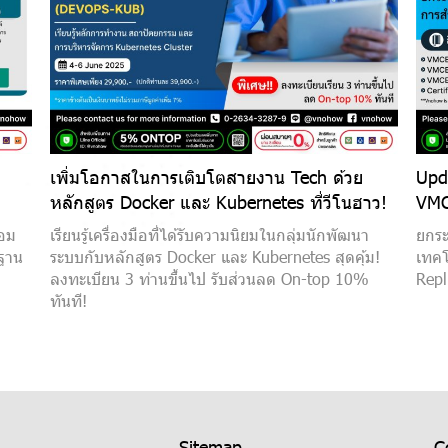
เพิ่มโอกาสในการเติบโตสายงาน Tech ด้วย
Upda
หลักสูตร Docker และ Kubernetes ที่วีโนฮาว!
VMC
้อม
เรียนรู้เครื่องมือที่ได้รับความนิยมในกลุ่มนักพัฒนา
ยกระ
รฐาน
ระบบกับหลักสูตร Docker และ Kubernetes สุดคุ้ม!
เทคโ
ลงทะเบียน 3 ท่านขึ้นไป รับส่วนลด On-top 10%
Repl
ทันที!
Sitemap
C