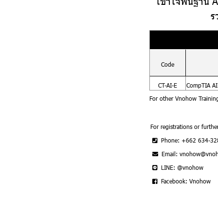
เข้าใจพื้นฐาน AI
ร
Code
CT-AI-E
CompTIA AI 
For other Vnohow Trainin
For registrations or furthe
Phone: +662 634-32
Email: vnohow@vno
LINE: @vnohow
Facebook: Vnohow