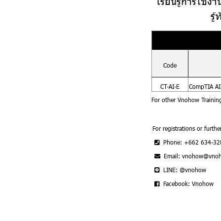
เรียนรู้การใช้ง
รู
Code
CT-AI-E
CompTIA AI 
For other Vnohow Trainin
For registrations or furthe
Phone: +662 634-32
Email: vnohow@vno
LINE: @vnohow
Facebook: Vnohow