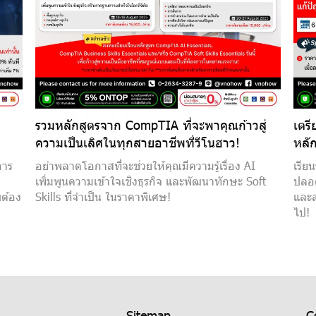
รวมหลักสูตรจาก CompTIA ที่จะพาคุณก้าวสู่
เตรี
ความเป็นเลิศในทุกสายอาชีพที่วีโนฮาว!
หลั
การ
อย่าพลาดโอกาสที่จะช่วยให้คุณมีความรู้เรื่อง AI
เรีย
เพิ่มพูนความเข้าใจเชิงธุรกิจ และพัฒนาทักษะ Soft
ปลอด
บต้อง
Skills ที่จำเป็น ในราคาพิเศษ!
และส
ไป!
Sitemap
C