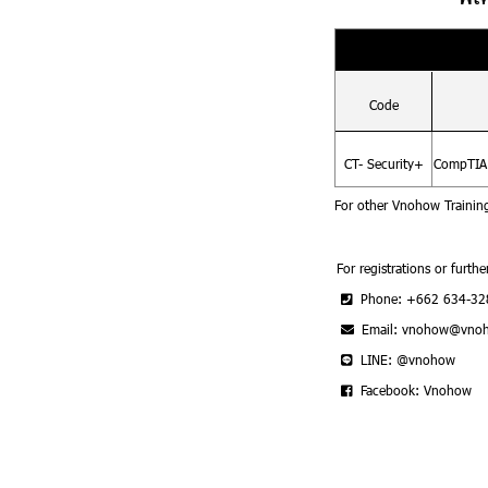
Code
CT- Security+
CompTIA 
For other Vnohow Trainin
For registrations or furthe
Phone: +662 634-32
Email: vnohow@vno
LINE: @vnohow
Facebook: Vnohow