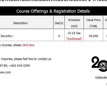
Course Offerings & Registration Details
Schedule
Usual
Price
S
Description
Day(s)
2025
(THB)
15-19 Dec
Security+
5
39,000
*Confirmed*
g Courses, please
click here
r inquiries, please feel free to contact us
87-89, +662 634-3299
how.com
Celebrati