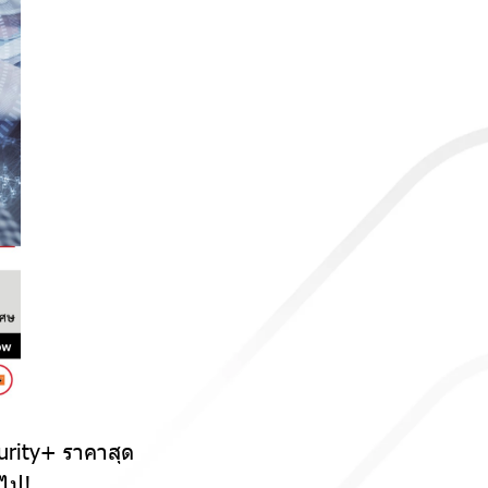
urity+ ราคาสุด
นไป!